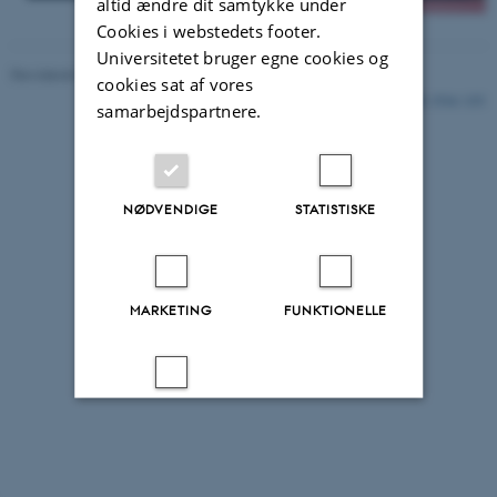
altid ændre dit samtykke under
Cookies i webstedets footer.
Universitetet bruger egne cookies og
Revideret 04.12.2025
-
Canadian Studies
cookies sat af vores
1516 / i33
samarbejdspartnere.
NØDVENDIGE
STATISTISKE
MARKETING
FUNKTIONELLE
UKLASSIFICEREDE
Accepter alle