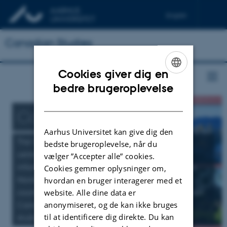
English
Français
Canadian Studies
Cookies giver dig en
ENGLISH
bedre brugeroplevelse
DANISH
Canadian Studies
Aarhus Universitet kan give dig den
The Canadian Studies Centre (CSC) serves as a
bedste brugeroplevelse, når du
centre for
vælger ”Accepter alle” cookies.
information and documentation for people in the
Cookies gemmer oplysninger om,
Nordic
hvordan en bruger interagerer med et
countries who want to study in Canada or carry out
website. Alle dine data er
anonymiseret, og de kan ikke bruges
Canadian
til at identificere dig direkte. Du kan
studies in Aarhus.